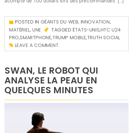
acompte de 100 dollars lors des précommandes. […]
POSTED IN
GÉANTS DU WEB
,
INNOVATION
,
MATÉRIEL
,
UNE
TAGGED
ÉTATS-UNIS
,
HTC U24
PRO
,
SMARTPHONE
,
TRUMP MOBILE
,
TRUTH SOCIAL
LEAVE A COMMENT
SWAN, LE ROBOT QUI
ANALYSE LA PEAU EN
QUELQUES MINUTES