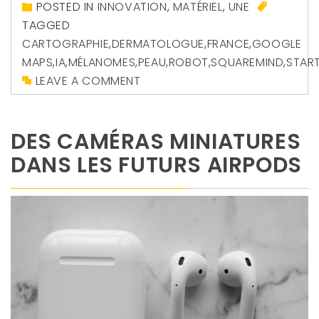
POSTED IN
INNOVATION
,
MATÉRIEL
,
UNE
TAGGED
CARTOGRAPHIE
,
DERMATOLOGUE
,
FRANCE
,
GOOGLE
MAPS
,
IA
,
MÉLANOMES
,
PEAU
,
ROBOT
,
SQUAREMIND
,
STAR
LEAVE A COMMENT
DES CAMÉRAS MINIATURES
DANS LES FUTURS AIRPODS