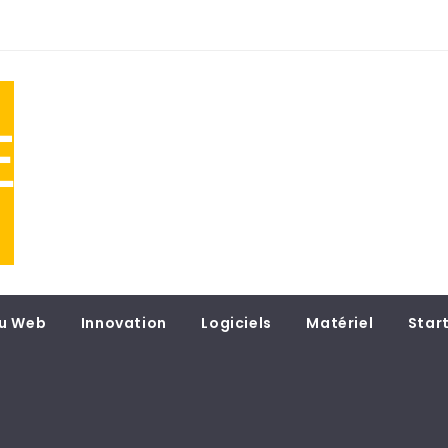
NE
 du
u Web
Innovation
Logiciels
Matériel
Star