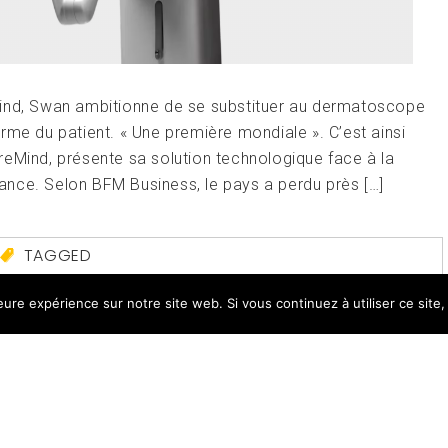
Mind, Swan ambitionne de se substituer au dermatoscope
rme du patient. « Une première mondiale ». C’est ainsi
reMind, présente sa solution technologique face à la
nce. Selon BFM Business, le pays a perdu près […]
TAGGED
GOOGLE
leure expérience sur notre site web. Si vous continuez à utiliser ce sit
MIND
,
STARTUP
,
SWAN
LEAVE A COMMENT