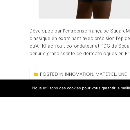
Développé par l’entreprise française Square
classique en examinant avec précision l’épide
qu’Ali Khachlouf, cofondateur et PDG de Squa
pénurie grandissante de dermatologues en Fra
POSTED IN
INNOVATION
,
MATÉRIEL
,
UNE
CARTOGRAPHIE
,
DERMATOLOGUE
,
FRANCE
,
Nous utilisons des cookies pour vous garantir la meil
MAPS
,
IA
,
MÉLANOMES
,
PEAU
,
ROBOT
,
SQUARE