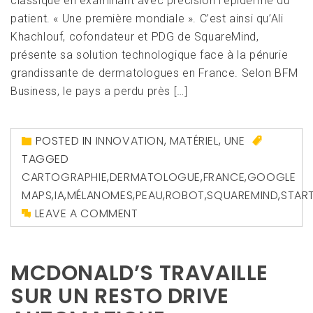
classique en examinant avec précision l’épiderme du
patient. « Une première mondiale ». C’est ainsi qu’Ali
Khachlouf, cofondateur et PDG de SquareMind,
présente sa solution technologique face à la pénurie
grandissante de dermatologues en France. Selon BFM
Business, le pays a perdu près […]
POSTED IN
INNOVATION
,
MATÉRIEL
,
UNE
TAGGED
CARTOGRAPHIE
,
DERMATOLOGUE
,
FRANCE
,
GOOGLE
MAPS
,
IA
,
MÉLANOMES
,
PEAU
,
ROBOT
,
SQUAREMIND
,
STAR
LEAVE A COMMENT
MCDONALD’S TRAVAILLE
SUR UN RESTO DRIVE