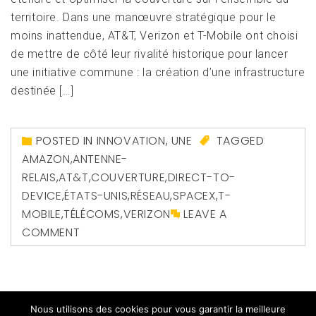
territoire. Dans une manœuvre stratégique pour le
moins inattendue, AT&T, Verizon et T-Mobile ont choisi
de mettre de côté leur rivalité historique pour lancer
une initiative commune : la création d’une infrastructure
destinée […]
POSTED IN
INNOVATION
,
UNE
TAGGED
AMAZON
,
ANTENNE-
RELAIS
,
AT&T
,
COUVERTURE
,
DIRECT-TO-
DEVICE
,
ÉTATS-UNIS
,
RÉSEAU
,
SPACEX
,
T-
MOBILE
,
TÉLÉCOMS
,
VERIZON
LEAVE A
COMMENT
Nous utilisons des cookies pour vous garantir la meilleure