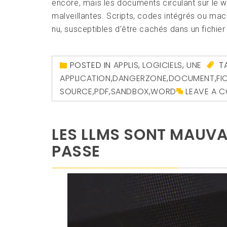
encore, mais les documents circulant sur le w
malveillantes. Scripts, codes intégrés ou mac
nu, susceptibles d’être cachés dans un fichie
POSTED IN
APPLIS
,
LOGICIELS
,
UNE
T
APPLICATION
,
DANGERZONE
,
DOCUMENT
,
FI
SOURCE
,
PDF
,
SANDBOX
,
WORD
LEAVE A 
LES LLMS SONT MAUVA
PASSE