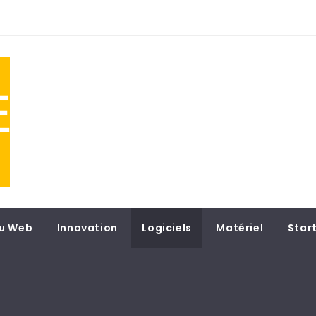
NE
 du
u Web
Innovation
Logiciels
Matériel
Star