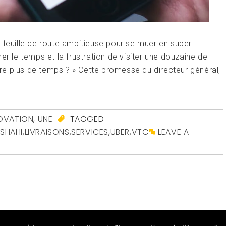
 feuille de route ambitieuse pour se muer en super
er le temps et la frustration de visiter une douzaine de
ndre plus de temps ? » Cette promesse du directeur général,
OVATION
,
UNE
TAGGED
SHAHI
,
LIVRAISONS
,
SERVICES
,
UBER
,
VTC
LEAVE A