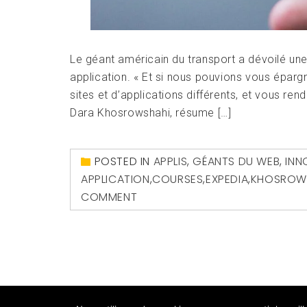
Le géant américain du transport a dévoilé une
application. « Et si nous pouvions vous épargn
sites et d’applications différents, et vous re
Dara Khosrowshahi, résume […]
POSTED IN
APPLIS
,
GÉANTS DU WEB
,
INN
APPLICATION
,
COURSES
,
EXPEDIA
,
KHOSROW
COMMENT