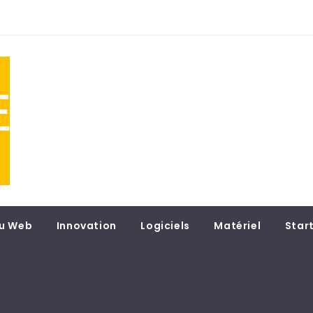
NE
 du
u Web
Innovation
Logiciels
Matériel
Star