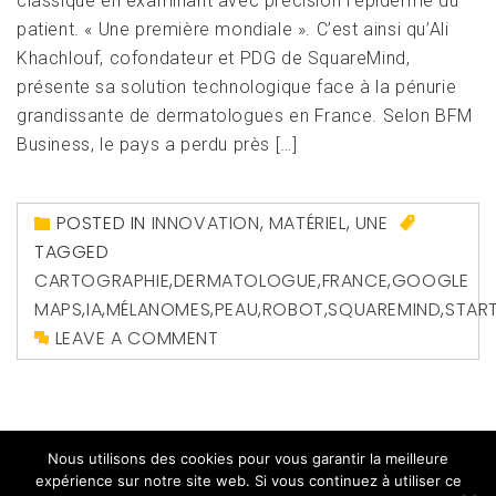
classique en examinant avec précision l’épiderme du
patient. « Une première mondiale ». C’est ainsi qu’Ali
Khachlouf, cofondateur et PDG de SquareMind,
présente sa solution technologique face à la pénurie
grandissante de dermatologues en France. Selon BFM
Business, le pays a perdu près […]
POSTED IN
INNOVATION
,
MATÉRIEL
,
UNE
TAGGED
CARTOGRAPHIE
,
DERMATOLOGUE
,
FRANCE
,
GOOGLE
MAPS
,
IA
,
MÉLANOMES
,
PEAU
,
ROBOT
,
SQUAREMIND
,
STAR
LEAVE A COMMENT
Nous utilisons des cookies pour vous garantir la meilleure
expérience sur notre site web. Si vous continuez à utiliser ce