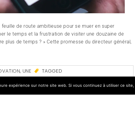
 feuille de route ambitieuse pour se muer en super
er le temps et la frustration de visiter une douzaine de
ndre plus de temps ? » Cette promesse du directeur général,
OVATION
,
UNE
TAGGED
SHAHI
,
LIVRAISONS
,
SERVICES
,
UBER
,
VTC
LEAVE A
leure expérience sur notre site web. Si vous continuez à utiliser ce sit