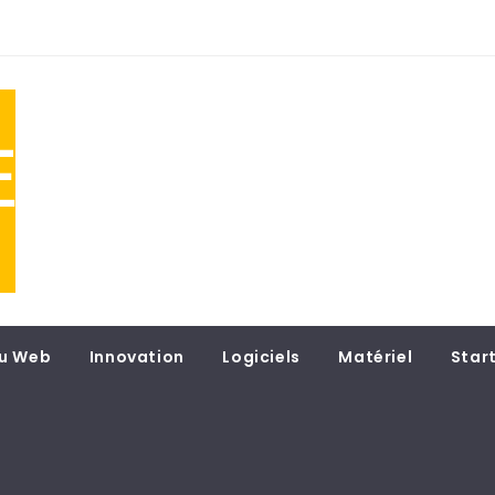
NE
 du
u Web
Innovation
Logiciels
Matériel
Star