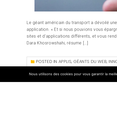
Le géant américain du transport a dévoilé une
application. « Et si nous pouvions vous épargn
sites et d’applications différents, et vous re
Dara Khosrowshahi, résume […]
POSTED IN
APPLIS
,
GÉANTS DU WEB
,
INN
APPLICATION
,
COURSES
,
EXPEDIA
,
KHOSROW
Nous utilisons des cookies pour vous garantir la meil
COMMENT