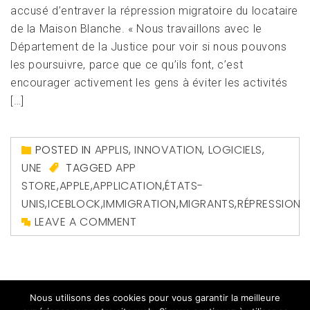
accusé d’entraver la répression migratoire du locataire
de la Maison Blanche. « Nous travaillons avec le
Département de la Justice pour voir si nous pouvons
les poursuivre, parce que ce qu’ils font, c’est
encourager activement les gens à éviter les activités
[…]
POSTED IN
APPLIS
,
INNOVATION
,
LOGICIELS
,
UNE
TAGGED
APP
STORE
,
APPLE
,
APPLICATION
,
ÉTATS-
UNIS
,
ICEBLOCK
,
IMMIGRATION
,
MIGRANTS
,
RÉPRESSION
LEAVE A COMMENT
Nous utilisons des cookies pour vous garantir la meilleure