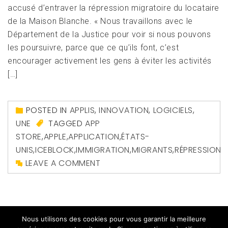
accusé d’entraver la répression migratoire du locataire
de la Maison Blanche. « Nous travaillons avec le
Département de la Justice pour voir si nous pouvons
les poursuivre, parce que ce qu’ils font, c’est
encourager activement les gens à éviter les activités
[…]
POSTED IN
APPLIS
,
INNOVATION
,
LOGICIELS
,
UNE
TAGGED
APP
STORE
,
APPLE
,
APPLICATION
,
ÉTATS-
UNIS
,
ICEBLOCK
,
IMMIGRATION
,
MIGRANTS
,
RÉPRESSION
LEAVE A COMMENT
Nous utilisons des cookies pour vous garantir la meilleure