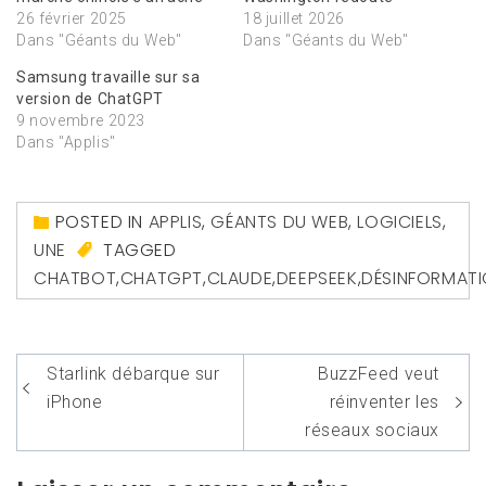
26 février 2025
18 juillet 2026
Dans "Géants du Web"
Dans "Géants du Web"
Samsung travaille sur sa
version de ChatGPT
9 novembre 2023
Dans "Applis"
POSTED IN
APPLIS
,
GÉANTS DU WEB
,
LOGICIELS
,
UNE
TAGGED
CHATBOT
,
CHATGPT
,
CLAUDE
,
DEEPSEEK
,
DÉSINFORMAT
Navigation
Starlink débarque sur
BuzzFeed veut
de
iPhone
réinventer les
l’article
réseaux sociaux