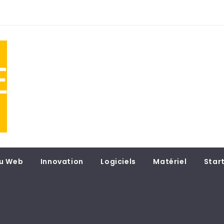
NE
 du
u Web
Innovation
Logiciels
Matériel
Star