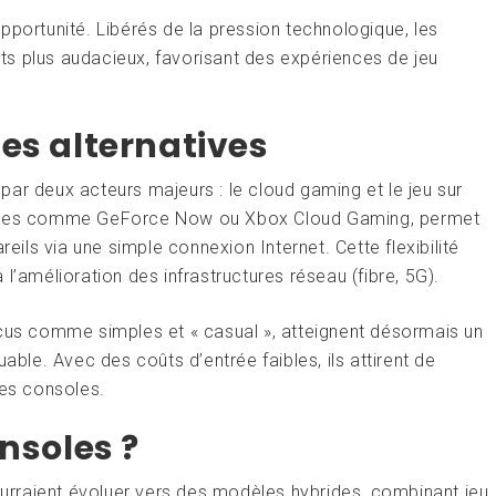
pportunité. Libérés de la pression technologique, les
s plus audacieux, favorisant des expériences de jeu
es alternatives
ar deux acteurs majeurs : le cloud gaming et le jeu sur
rvices comme GeForce Now ou Xbox Cloud Gaming, permet
reils via une simple connexion Internet. Cette flexibilité
l’amélioration des infrastructures réseau (fibre, 5G).
rçus comme simples et « casual », atteignent désormais un
able. Avec des coûts d’entrée faibles, ils attirent de
des consoles.
onsoles ?
pourraient évoluer vers des modèles hybrides, combinant jeu