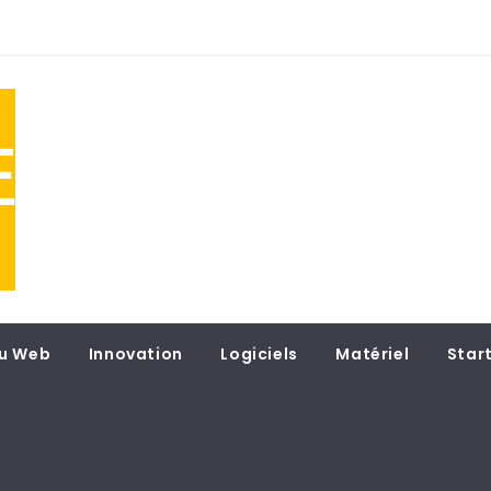
NE
 du
u Web
Innovation
Logiciels
Matériel
Star