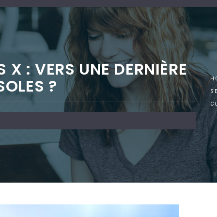
S X : VERS UNE DERNIÈRE
SOLES ?
H
S
C