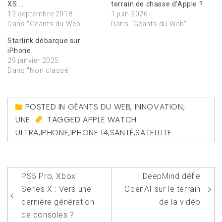
XS …
terrain de chasse d’Apple ?
12 septembre 2018
1 juin 2026
Dans "Géants du Web"
Dans "Géants du Web"
Starlink débarque sur
iPhone
29 janvier 2025
Dans "Non classé"
POSTED IN
GÉANTS DU WEB
,
INNOVATION
,
UNE
TAGGED
APPLE WATCH
ULTRA
,
IPHONE
,
IPHONE 14
,
SANTÉ
,
SATELLITE
Navigation
PS5 Pro, Xbox
DeepMind défie
de
Series X : Vers une
OpenAI sur le terrain
l’article
dernière génération
de la vidéo
de consoles ?