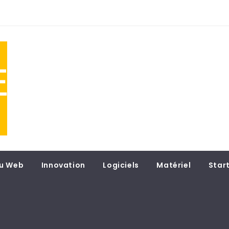
NE
 du
u Web
Innovation
Logiciels
Matériel
Star