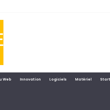
NE
 du
u Web
Innovation
Logiciels
Matériel
Star