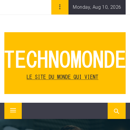
Skip
Monday, Aug 10, 2026
to
content
TECHNOMONDE, WEBZINE
DES NOUVELLES
TECHNOLOGIES ET DU
DIGITAL
Technomonde, le magazine en ligne des nouvelles
technologies, de l'ère numérique et du monde qui vient.
Applis, innovation, start-ups, géants du Web, consoles,
Primary
logiciels, matériels.
Menu