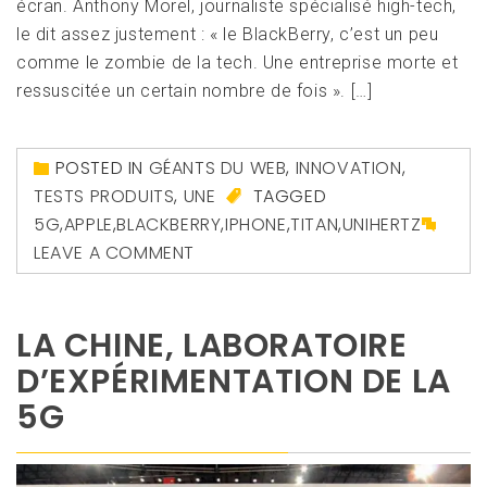
écran. Anthony Morel, journaliste spécialisé high-tech,
le dit assez justement : « le BlackBerry, c’est un peu
comme le zombie de la tech. Une entreprise morte et
ressuscitée un certain nombre de fois ». […]
POSTED IN
GÉANTS DU WEB
,
INNOVATION
,
TESTS PRODUITS
,
UNE
TAGGED
5G
,
APPLE
,
BLACKBERRY
,
IPHONE
,
TITAN
,
UNIHERTZ
LEAVE A COMMENT
LA CHINE, LABORATOIRE
D’EXPÉRIMENTATION DE LA
5G