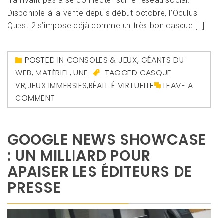
n’arrivant pas à se connecter sur le réseau social.
Disponible à la vente depuis début octobre, l’Oculus
Quest 2 s’impose déjà comme un très bon casque […]
POSTED IN
CONSOLES & JEUX
,
GÉANTS DU
WEB
,
MATÉRIEL
,
UNE
TAGGED
CASQUE
VR
,
JEUX IMMERSIFS
,
RÉALITÉ VIRTUELLE
LEAVE A
COMMENT
GOOGLE NEWS SHOWCASE
: UN MILLIARD POUR
APAISER LES ÉDITEURS DE
PRESSE