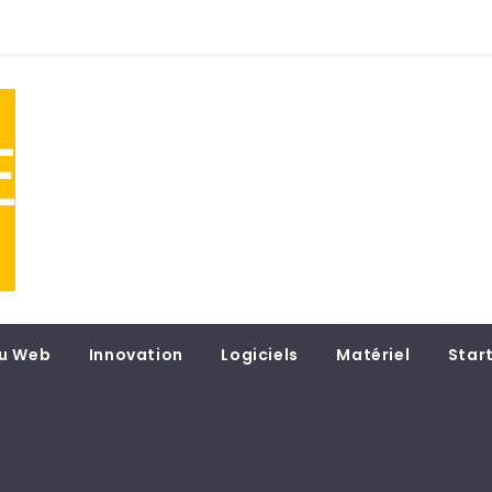
NE
 du
u Web
Innovation
Logiciels
Matériel
Star