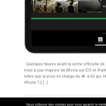
Quelques heures avant la sortie officielle de
mise à jour majeure de iMovie sur iOS et iPad
telles que la prise en charge de 4K à 60 ips, 
iPhone 12 […]
POSTED IN
LOGICIELS
,
UNE
TAGGED
Nous utilisons des cookies pour vous garantir la meil
LEAVE A COMMENT