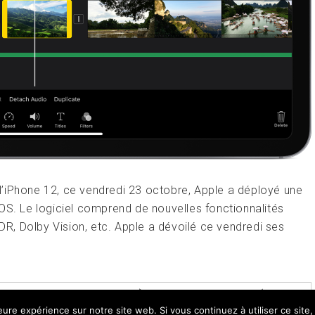
 l’iPhone 12, ce vendredi 23 octobre, Apple a déployé une
OS. Le logiciel comprend de nouvelles fonctionnalités
HDR, Dolby Vision, etc. Apple a dévoilé ce vendredi ses
IOS
,
IPADOS
,
MACOS
,
MISE À JOUR
,
MONTAGE VIDÉO
leure expérience sur notre site web. Si vous continuez à utiliser ce sit