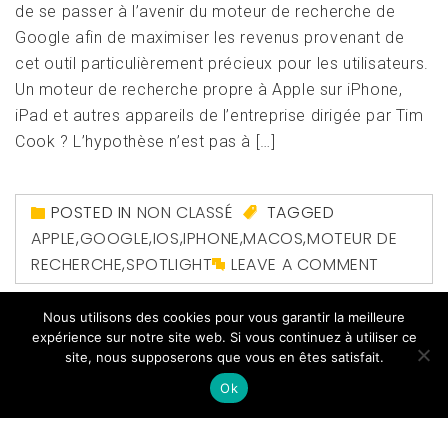
de se passer à l’avenir du moteur de recherche de
Google afin de maximiser les revenus provenant de
cet outil particulièrement précieux pour les utilisateurs.
Un moteur de recherche propre à Apple sur iPhone,
iPad et autres appareils de l’entreprise dirigée par Tim
Cook ? L’hypothèse n’est pas à […]
POSTED IN
NON CLASSÉ
TAGGED
APPLE
,
GOOGLE
,
IOS
,
IPHONE
,
MACOS
,
MOTEUR DE
RECHERCHE
,
SPOTLIGHT
LEAVE A COMMENT
Nous utilisons des cookies pour vous garantir la meilleure
expérience sur notre site web. Si vous continuez à utiliser ce
site, nous supposerons que vous en êtes satisfait.
Ok
Copyright All right reserved
|
Theme: Magazine Prime
by
Themeinwp