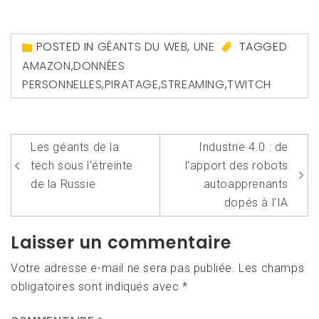
POSTED IN
GÉANTS DU WEB
,
UNE
TAGGED
AMAZON
,
DONNÉES
PERSONNELLES
,
PIRATAGE
,
STREAMING
,
TWITCH
Navigation
Les géants de la
Industrie 4.0 : de
de
tech sous l’étreinte
l’apport des robots
l’article
de la Russie
autoapprenants
dopés à l’IA
Laisser un commentaire
Votre adresse e-mail ne sera pas publiée.
Les champs
obligatoires sont indiqués avec
*