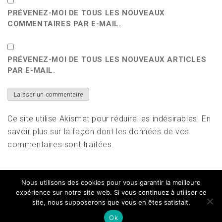
PRÉVENEZ-MOI DE TOUS LES NOUVEAUX
COMMENTAIRES PAR E-MAIL.
PRÉVENEZ-MOI DE TOUS LES NOUVEAUX ARTICLES
PAR E-MAIL.
Ce site utilise Akismet pour réduire les indésirables.
En
savoir plus sur la façon dont les données de vos
commentaires sont traitées
.
Nous utilisons des cookies pour vous garantir la meilleure
expérience sur notre site web. Si vous continuez à utiliser ce
site, nous supposerons que vous en êtes satisfait.
Copyright All right reserved
|
Theme: Magazine Prime
by
Themeinwp
Ok