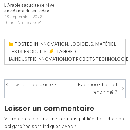
L’Arabie saoudite se rêve
en géante du jeu vidéo
19 septembre 2023
Dans "Non classé"
POSTED IN
INNOVATION
,
LOGICIELS
,
MATÉRIEL
,
TESTS PRODUITS
TAGGED
IA
,
INDUSTRIE
,
INNOVATION
,
IOT
,
ROBOTS
,
TECHNOLOGIE
Navigation
Twitch trop laxiste ?
Facebook bientôt
de
renommé ?
l’article
Laisser un commentaire
Votre adresse e-mail ne sera pas publiée.
Les champs
obligatoires sont indiqués avec
*