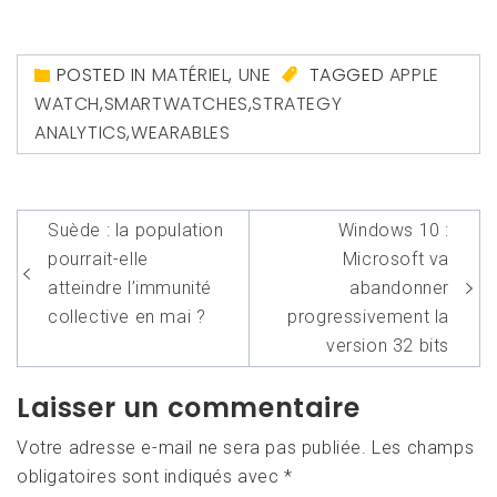
POSTED IN
MATÉRIEL
,
UNE
TAGGED
APPLE
WATCH
,
SMARTWATCHES
,
STRATEGY
ANALYTICS
,
WEARABLES
Navigation
Suède : la population
Windows 10 :
de
pourrait-elle
Microsoft va
l’article
atteindre l’immunité
abandonner
collective en mai ?
progressivement la
version 32 bits
Laisser un commentaire
Votre adresse e-mail ne sera pas publiée.
Les champs
obligatoires sont indiqués avec
*