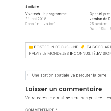
Similaire
Vivatech : le programme
OpenAI prés
24 mai 2018
version de 
Dans "Innovation"
25 septembr
Dans "Start
POSTED IN
FOCUS
,
UNE
TAGGED
AR
PALAIS
,
LE MONDE
,
LES INCONNUS
,
TÉLÉVISIO
Navigation
Une station spatiale va percuter la terre
de
Laisser un commentaire
l’article
Votre adresse e-mail ne sera pas publiée.
Les
COMMENTAIRE
*