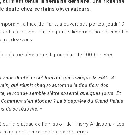
), qui s’est tenue la semaine dernière. Une richesse
 le doute chez certains observateurs.
porain, la Fiac de Paris, a ouvert ses portes, jeudi 19
es et les œuvres ont été particulièrement nombreux et le
ce rendez-vous.
articipé à cet événement, pour plus de 1000 œuvres
st sans doute de cet horizon que manque la FIAC. A
rain, qui réunit chaque automne la fine fleur des
ète, le monde semble s’être absenté quelques jours. Et
. Comment s’en étonner ? La biosphère du Grand Palais
ns de sa réussite.
»
é sur le plateau de l’émission de Thierry Ardisson, « Les
ns invités ont dénoncé des escroqueries.