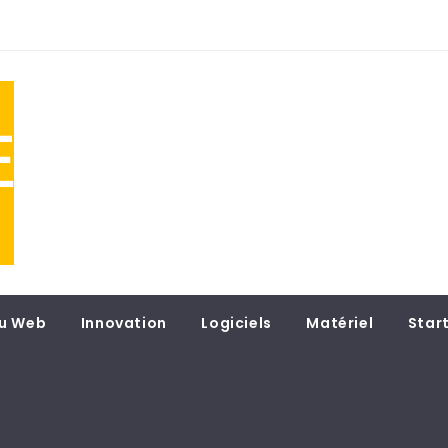
NE
 du
u Web
Innovation
Logiciels
Matériel
Star