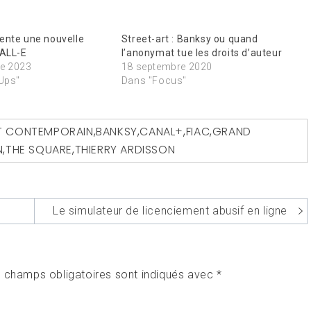
ente une nouvelle
Street-art : Banksy ou quand
DALL-E
l’anonymat tue les droits d’auteur
e 2023
18 septembre 2020
-Ups"
Dans "Focus"
T CONTEMPORAIN
,
BANKSY
,
CANAL+
,
FIAC
,
GRAND
N
,
THE SQUARE
,
THIERRY ARDISSON
Le simulateur de licenciement abusif en ligne
 champs obligatoires sont indiqués avec
*