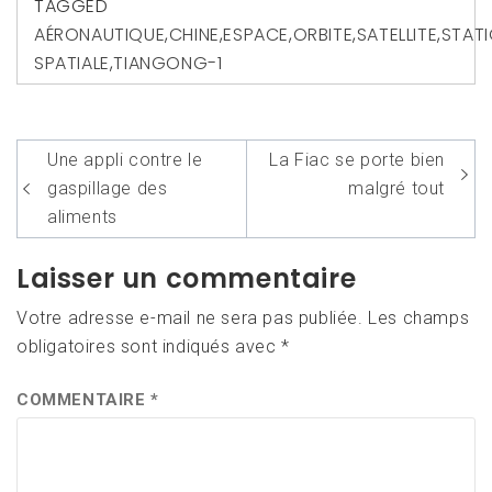
TAGGED
AÉRONAUTIQUE
,
CHINE
,
ESPACE
,
ORBITE
,
SATELLITE
,
STAT
SPATIALE
,
TIANGONG-1
Navigation
Une appli contre le
La Fiac se porte bien
de
gaspillage des
malgré tout
l’article
aliments
Laisser un commentaire
Votre adresse e-mail ne sera pas publiée.
Les champs
obligatoires sont indiqués avec
*
COMMENTAIRE
*