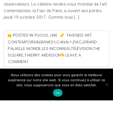
observateurs. Le célèbre rendez-vous mondial de l’art
contemporain, la Fiac de Paris, a ouvert ses portes,
jeudi 19 octobre 2017. Comme tous […]
POSTED IN
FOCUS
,
UNE
TAGGED
ART
CONTEMPORAIN
,
BANKSY
,
CANAL+
,
FIAC
,
GRAND
PALAIS
,
LE MONDE
,
LES INCONNUS
,
TÉLÉVISION
,
THE
SQUARE
,
THIERRY ARDISSON
LEAVE A
COMMENT
Nous utilisons des cookies pour vous garantir la meilleure
expérience sur notre site web. Si vous continuez à utiliser ce
site, nous supposerons que vous en êtes satisfait.
Ok
Copyright All right reserved
|
Theme: Magazine Prime
by
Themeinwp