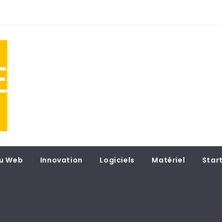
NE
 du
u Web
Innovation
Logiciels
Matériel
Star