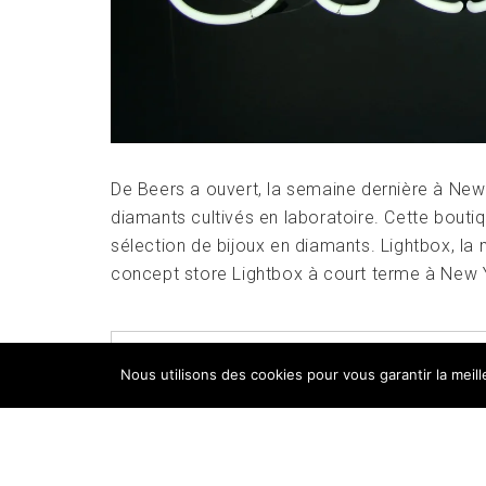
De Beers a ouvert, la semaine dernière à New
diamants cultivés en laboratoire. Cette bout
sélection de bijoux en diamants. Lightbox, l
concept store Lightbox à court terme à New Y
POSTED IN
FOCUS
,
TESTS PRODUITS
,
UN
Nous utilisons des cookies pour vous garantir la meil
LABORATOIRE
,
LIGHTBOX
,
SECTEUR MINIER