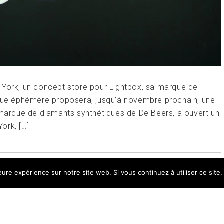
 York, un concept store pour Lightbox, sa marque de
ique éphémère proposera, jusqu’à novembre prochain, une
a marque de diamants synthétiques de De Beers, a ouvert un
ork, […]
E
TAGGED
BIJOUX
,
DIAMANTS
,
DIAMANTS DE
leure expérience sur notre site web. Si vous continuez à utiliser ce sit
LEAVE A COMMENT