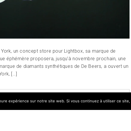
 York, un concept store pour Lightbox, sa marque de
ique éphémère proposera, jusqu’à novembre prochain, une
a marque de diamants synthétiques de De Beers, a ouvert un
ork, […]
E
TAGGED
BIJOUX
,
DIAMANTS
,
DIAMANTS DE
leure expérience sur notre site web. Si vous continuez à utiliser ce sit
LEAVE A COMMENT