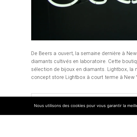
De Beers a ouvert, la semaine dernière à New
diamants cultivés en laboratoire. Cette bout
sélection de bijoux en diamants. Lightbox, l
concept store Lightbox à court terme à New Y
POSTED IN
FOCUS
,
TESTS PRODUITS
,
UN
Nous utilisons des cookies pour vous garantir la meil
LABORATOIRE
,
LIGHTBOX
,
SECTEUR MINIER