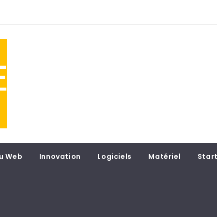
NE
 du
u Web
Innovation
Logiciels
Matériel
Star