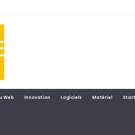
NE
 du
u Web
Innovation
Logiciels
Matériel
Star