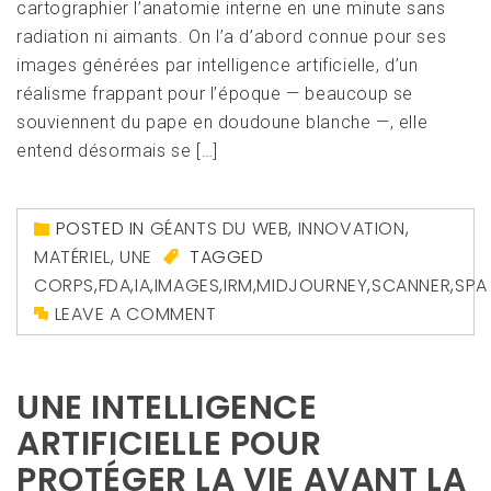
cartographier l’anatomie interne en une minute sans
radiation ni aimants. On l’a d’abord connue pour ses
images générées par intelligence artificielle, d’un
réalisme frappant pour l’époque — beaucoup se
souviennent du pape en doudoune blanche —, elle
entend désormais se […]
POSTED IN
GÉANTS DU WEB
,
INNOVATION
,
MATÉRIEL
,
UNE
TAGGED
CORPS
,
FDA
,
IA
,
IMAGES
,
IRM
,
MIDJOURNEY
,
SCANNER
,
SPA
LEAVE A COMMENT
UNE INTELLIGENCE
ARTIFICIELLE POUR
PROTÉGER LA VIE AVANT LA