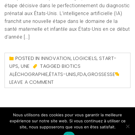
étape décisive dans le perfectionnement du diagnostic
prénatal aux États-Unis. L’intelligence artificielle (IA)
franchit une nouvelle étape dans le domaine de la
santé maternelle et infantile aux États-Unis en ce début
d’année […]
POSTED IN
INNOVATION
,
LOGICIELS
,
START-
UPS
,
UNE
TAGGED
BIOTICS
AI
,
ÉCHOGRAPHIE
,
ÉTATS-UNIS
,
FDA
,
GROSSESSE
LEAVE A COMMENT
Nous utilisons des cookies pour vous garantir la meilleure
expérience sur notre site web. Si vous continuez à utiliser ce
site, nous supposerons que vous en êtes satisfait.
Copyright All right reserved
|
Theme: Magazine Prime