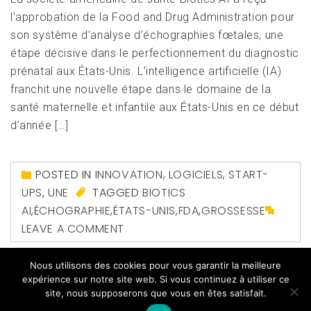
l’approbation de la Food and Drug Administration pour
son système d’analyse d’échographies fœtales, une
étape décisive dans le perfectionnement du diagnostic
prénatal aux États-Unis. L’intelligence artificielle (IA)
franchit une nouvelle étape dans le domaine de la
santé maternelle et infantile aux États-Unis en ce début
d’année […]
POSTED IN
INNOVATION
,
LOGICIELS
,
START-
UPS
,
UNE
TAGGED
BIOTICS
AI
,
ÉCHOGRAPHIE
,
ÉTATS-UNIS
,
FDA
,
GROSSESSE
LEAVE A COMMENT
Nous utilisons des cookies pour vous garantir la meilleure
expérience sur notre site web. Si vous continuez à utiliser ce
site, nous supposerons que vous en êtes satisfait.