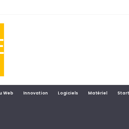
NE
 du
u Web
Innovation
Logiciels
Matériel
Star