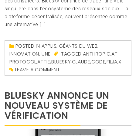
des utilisateurs. Bluesky continue de tracer une voie
singulière dans l’écosystème des réseaux sociaux. La
plateforme décentralisée, souvent présentée comme
une alternative […]
POSTED IN
APPLIS
,
GÉANTS DU WEB
,
INNOVATION
,
UNE
TAGGED
ANTHROPIC
,
AT
PROTOCOL
,
ATTIE
,
BLUESKY
,
CLAUDE
,
CODE
,
FIL
,
IA
,
X
LEAVE A COMMENT
BLUESKY ANNONCE UN
NOUVEAU SYSTÈME DE
VÉRIFICATION