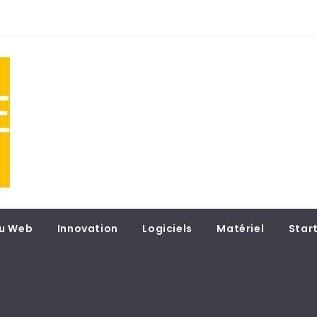
NE
 du
u Web
Innovation
Logiciels
Matériel
Star