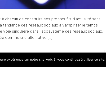
et à chacun de construire ses propres fils d’actualité sans
 la tendance des réseaux sociaux à vampiriser le temps
une voie singulière dans l’écosystème des réseaux sociaux.
tée comme une alternative […]
OVATION
,
UNE
TAGGED
ANTHROPIC
,
AT
leure expérience sur notre site web. Si vous continuez à utiliser ce sit
IL
,
IA
,
X
LEAVE A COMMENT
ght All right reserved
|
Theme: Magazine Prime by
Them