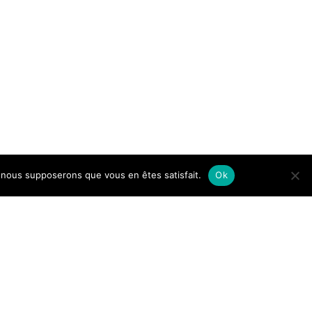
e, nous supposerons que vous en êtes satisfait.
Ok
einwp