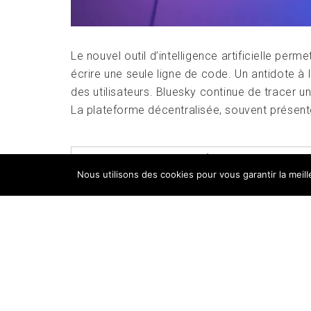
Le nouvel outil d’intelligence artificielle perm
écrire une seule ligne de code. Un antidote à
des utilisateurs. Bluesky continue de tracer 
La plateforme décentralisée, souvent présen
POSTED IN
APPLIS
,
GÉANTS DU WEB
,
INN
Nous utilisons des cookies pour vous garantir la meil
PROTOCOL
,
ATTIE
,
BLUESKY
,
CLAUDE
,
CODE
,
F
Copyri