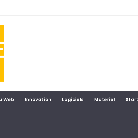
NE
 du
u Web
Innovation
Logiciels
Matériel
Star