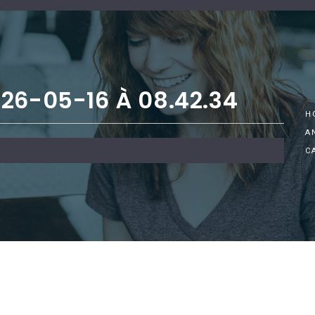
26-05-16 À 08.42.34
H
A
C