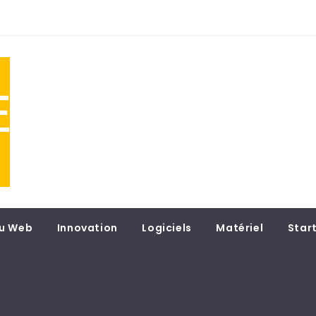
NE
 du
u Web
Innovation
Logiciels
Matériel
Star