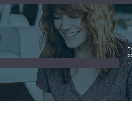
0
H
S
C