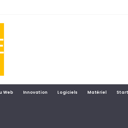
NE
 du
u Web
Innovation
Logiciels
Matériel
Star