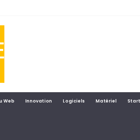
NE
 du
u Web
Innovation
Logiciels
Matériel
Star