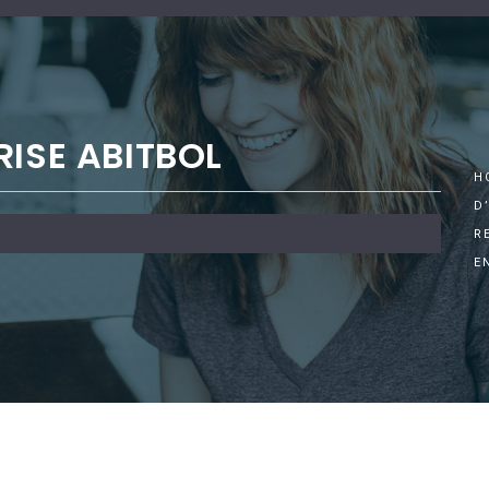
RISE ABITBOL
H
D
R
E