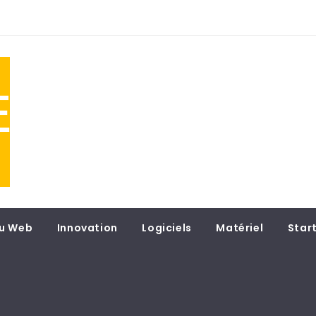
NE
 du
u Web
Innovation
Logiciels
Matériel
Star