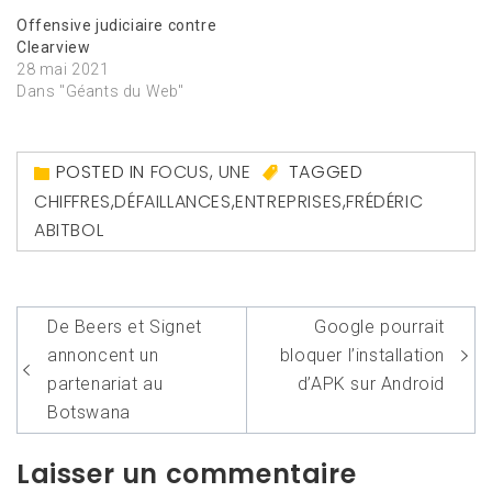
Offensive judiciaire contre
Clearview
28 mai 2021
Dans "Géants du Web"
POSTED IN
FOCUS
,
UNE
TAGGED
CHIFFRES
,
DÉFAILLANCES
,
ENTREPRISES
,
FRÉDÉRIC
ABITBOL
Navigation
De Beers et Signet
Google pourrait
de
annoncent un
bloquer l’installation
l’article
partenariat au
d’APK sur Android
Botswana
Laisser un commentaire