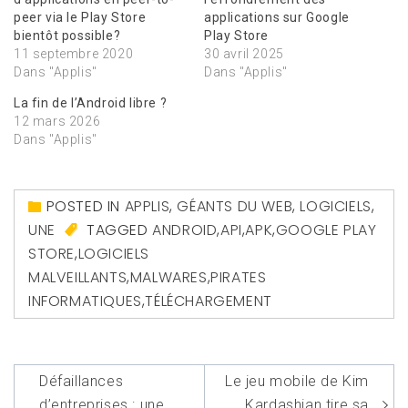
peer via le Play Store
applications sur Google
bientôt possible?
Play Store
11 septembre 2020
30 avril 2025
Dans "Applis"
Dans "Applis"
La fin de l’Android libre ?
12 mars 2026
Dans "Applis"
POSTED IN
APPLIS
,
GÉANTS DU WEB
,
LOGICIELS
,
UNE
TAGGED
ANDROID
,
API
,
APK
,
GOOGLE PLAY
STORE
,
LOGICIELS
MALVEILLANTS
,
MALWARES
,
PIRATES
INFORMATIQUES
,
TÉLÉCHARGEMENT
Navigation
Défaillances
Le jeu mobile de Kim
d’entreprises : une
Kardashian tire sa