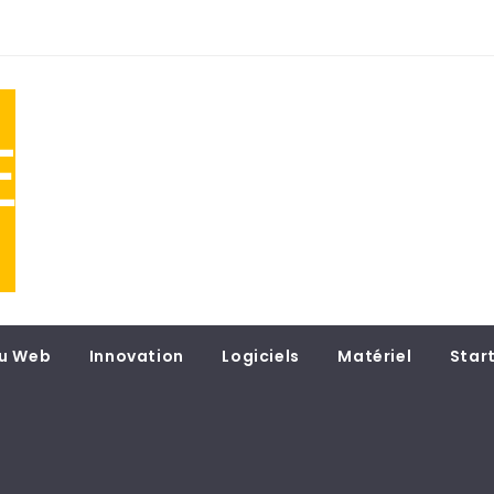
NE
 du
u Web
Innovation
Logiciels
Matériel
Star