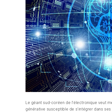
Le géant sud-coréen de l’électronique veut met
générative susceptible de s’intégrer dans ses p