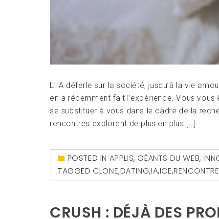
L’IA déferle sur la société, jusqu’à la vie am
en a récemment fait l’expérience. Vous vous êt
se substituer à vous dans le cadre de la rech
rencontres explorent de plus en plus […]
POSTED IN
APPLIS
,
GÉANTS DU WEB
,
INN
TAGGED
CLONE
,
DATING
,
IA
,
ICE
,
RENCONTRE
CRUSH : DÉJÀ DES PR