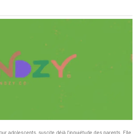
our adolescents, suscite déjà l’inquiétude des parents. Elle