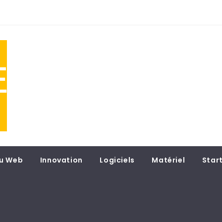
NE
 du
u Web
Innovation
Logiciels
Matériel
Star