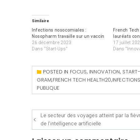
Similaire
Infections nosocomiales :
French Tech 
Nosopharm travaille sur un vaccin
lauréats co
26 décembre 2023
17 juillet 20
Dans "Start-Ups"
Dans "Innov
POSTED IN
FOCUS
,
INNOVATION
,
START
GRAM
,
FRENCH TECH HEALTH20
,
INFECTION
PUBLIQUE
Navigation
Le secteur des voyages atteint par la fièv
de
de l’intelligence artificielle
l’article