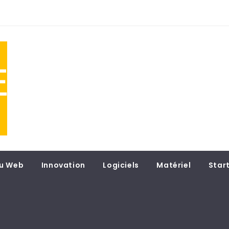
NE
 du
u Web
Innovation
Logiciels
Matériel
Star