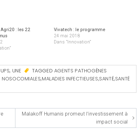
Agri20 : les 22
Vivatech : le programme
nnus
24 mai 2018
22
Dans "Innovation"
ation"
-UPS
,
UNE
TAGGED
AGENTS PATHOGÈNES
S NOSOCOMIALES
,
MALADIES INFECTIEUSES
,
SANTÉ
,
SANTÉ
re
Malakoff Humanis promeut l’investissement à
impact social