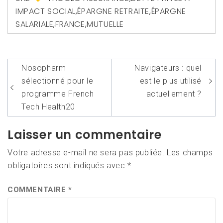
IMPACT SOCIAL
,
ÉPARGNE RETRAITE
,
ÉPARGNE
SALARIALE
,
FRANCE
,
MUTUELLE
Navigation
Nosopharm
Navigateurs : quel
de
sélectionné pour le
est le plus utilisé
l’article
programme French
actuellement ?
Tech Health20
Laisser un commentaire
Votre adresse e-mail ne sera pas publiée.
Les champs
obligatoires sont indiqués avec
*
COMMENTAIRE
*