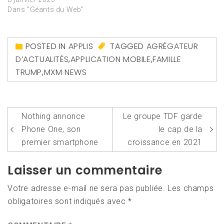
Dans "Géants du Web"
POSTED IN
APPLIS
TAGGED
AGRÉGATEUR
D’ACTUALITÉS
,
APPLICATION MOBILE
,
FAMILLE
TRUMP
,
MXM NEWS
Navigation
Nothing annonce
Le groupe TDF garde
de
Phone One, son
le cap de la
l’article
premier smartphone
croissance en 2021
Laisser un commentaire
Votre adresse e-mail ne sera pas publiée.
Les champs
obligatoires sont indiqués avec
*