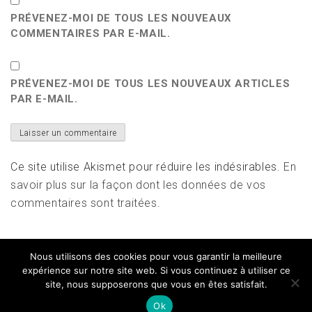
PRÉVENEZ-MOI DE TOUS LES NOUVEAUX
COMMENTAIRES PAR E-MAIL.
PRÉVENEZ-MOI DE TOUS LES NOUVEAUX ARTICLES
PAR E-MAIL.
Ce site utilise Akismet pour réduire les indésirables.
En
savoir plus sur la façon dont les données de vos
commentaires sont traitées
.
Nous utilisons des cookies pour vous garantir la meilleure
expérience sur notre site web. Si vous continuez à utiliser ce
site, nous supposerons que vous en êtes satisfait.
Copyright All right reserved
|
Theme: Magazine Prime
by
Themeinwp
Ok