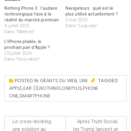
Nothing Phone 3 : l’audace
Navigateurs : quel est le
technologique face à la
plus utilisé actuellement ?
réalité du marché premium
5 mai 2023
4 juillet 2025
Dans "Logiciels"
Dans "Matériel"
L’iPhone pliable, le
prochain pari d’Apple ?
23 juillet 2024
Dans "Innovation"
POSTED IN
GÉANTS DU WEB
,
UNE
TAGGED
APPLE
,
EAR (1)
,
NOTHING
,
ONEPLUS
,
PHONE
ONE
,
SMARTPHONE
Navigation
Le cross-docking :
Après Truth Social,
de
une solution au
les Trump lancent un