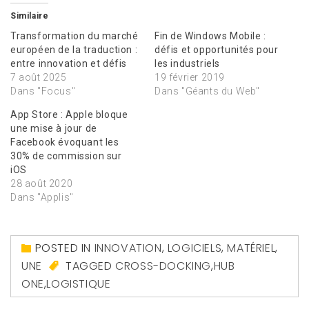
Similaire
Transformation du marché
Fin de Windows Mobile :
européen de la traduction :
défis et opportunités pour
entre innovation et défis
les industriels
7 août 2025
19 février 2019
Dans "Focus"
Dans "Géants du Web"
App Store : Apple bloque
une mise à jour de
Facebook évoquant les
30% de commission sur
iOS
28 août 2020
Dans "Applis"
POSTED IN
INNOVATION
,
LOGICIELS
,
MATÉRIEL
,
UNE
TAGGED
CROSS-DOCKING
,
HUB
ONE
,
LOGISTIQUE