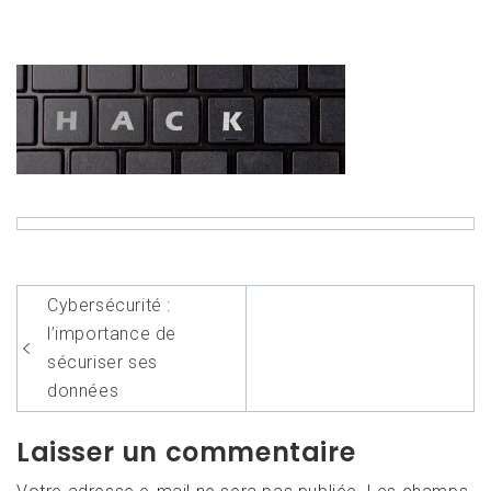
Navigation
Cybersécurité :
de
l’importance de
l’article
sécuriser ses
données
Laisser un commentaire